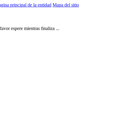
gina principal de la entidad
Mapa del sitio
vor espere mientras finaliza ...