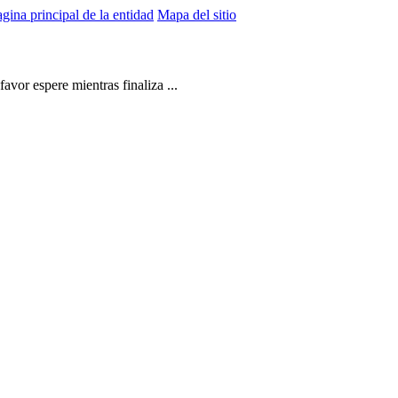
gina principal de la entidad
Mapa del sitio
vor espere mientras finaliza ...