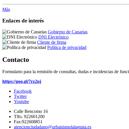
Más
Enlaces de interés
Gobierno de Canarias
DNI Electrónico
Cliente de firma
Política de privacidad
Contacto
Formulario para la remisión de consultas, dudas e incidencias de func
https://goo.gl/7rz2nj
Facebook
Twitter
Youtube
Calle Bencomo 16
Tlfo. 922601200
Fax:922608851
atencionciudadano@urbanismolalaguna.es