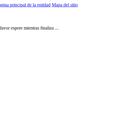
gina principal de la entidad
Mapa del sitio
vor espere mientras finaliza ...