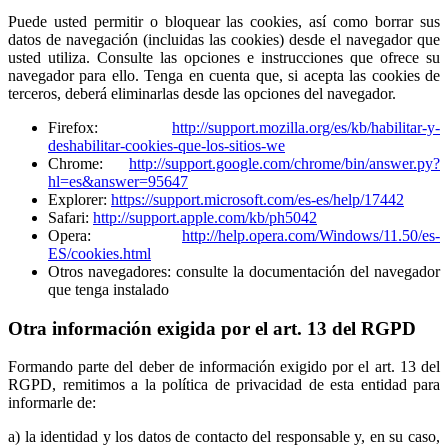
Puede usted permitir o bloquear las cookies, así como borrar sus
datos de navegación (incluidas las cookies) desde el navegador que
usted utiliza. Consulte las opciones e instrucciones que ofrece su
navegador para ello. Tenga en cuenta que, si acepta las cookies de
terceros, deberá eliminarlas desde las opciones del navegador.
Firefox:
http://support.mozilla.org/es/kb/habilitar-y-
deshabilitar-cookies-que-los-sitios-we
Chrome:
http://support.google.com/chrome/bin/answer.py?
hl=es&answer=95647
Explorer:
https://support.microsoft.com/es-es/help/17442
Safari:
http://support.apple.com/kb/ph5042
Opera:
http://help.opera.com/Windows/11.50/es-
ES/cookies.html
Otros navegadores: consulte la documentación del navegador
que tenga instalado
Otra información exigida por el art. 13 del RGPD
Formando parte del deber de información exigido por el art. 13 del
RGPD, remitimos a la política de privacidad de esta entidad para
informarle de:
a) la identidad y los datos de contacto del responsable y, en su caso,