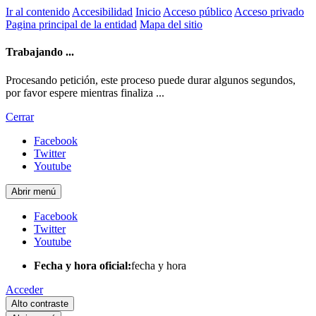
Ir al contenido
Accesibilidad
Inicio
Acceso público
Acceso privado
Pagina principal de la entidad
Mapa del sitio
Trabajando ...
Procesando petición, este proceso puede durar algunos segundos,
por favor espere mientras finaliza ...
Cerrar
Facebook
Twitter
Youtube
Abrir menú
Facebook
Twitter
Youtube
Fecha y hora oficial:
fecha y hora
Acceder
Alto contraste