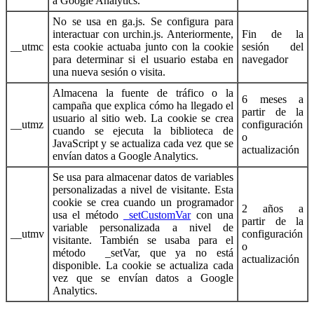
a Google Analytics.
No se usa en ga.js. Se configura para
interactuar con urchin.js. Anteriormente,
Fin de la
__utmc
esta cookie actuaba junto con la cookie
sesión del
para determinar si el usuario estaba en
navegador
una nueva sesión o visita.
Almacena la fuente de tráfico o la
6 meses a
campaña que explica cómo ha llegado el
partir de la
usuario al sitio web. La cookie se crea
__utmz
configuración
cuando se ejecuta la biblioteca de
o
JavaScript y se actualiza cada vez que se
actualización
envían datos a Google Analytics.
Se usa para almacenar datos de variables
personalizadas a nivel de visitante. Esta
cookie se crea cuando un programador
2 años a
usa el método
_setCustomVar
con una
partir de la
variable personalizada a nivel de
__utmv
configuración
visitante. También se usaba para el
o
método _setVar, que ya no está
actualización
disponible. La cookie se actualiza cada
vez que se envían datos a Google
Analytics.