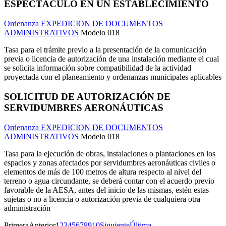
ESPECTÁCULO EN UN ESTABLECIMIENTO
Ordenanza EXPEDICION DE DOCUMENTOS
ADMINISTRATIVOS
Modelo 018
Tasa para el trámite previo a la presentación de la comunicación
previa o licencia de autorización de una instalación mediante el cual
se solicita información sobre compatibilidad de la actividad
proyectada con el planeamiento y ordenanzas municipales aplicables
SOLICITUD DE AUTORIZACIÓN DE
SERVIDUMBRES AERONÁUTICAS
Ordenanza EXPEDICION DE DOCUMENTOS
ADMINISTRATIVOS
Modelo 018
Tasa para la ejecución de obras, instalaciones o plantaciones en los
espacios y zonas afectados por servidumbres aeronáuticas civiles o
elementos de más de 100 metros de altura respecto al nivel del
terreno o agua circundante, se deberá contar con el acuerdo previo
favorable de la AESA, antes del inicio de las mismas, estén estas
sujetas o no a licencia o autorización previa de cualquiera otra
administración
Primera
Anterior
1
2
3
4
5
6
7
8
9
10
Siguiente
Última