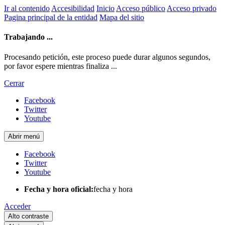
Ir al contenido
Accesibilidad
Inicio
Acceso público
Acceso privado
Pagina principal de la entidad
Mapa del sitio
Trabajando ...
Procesando petición, este proceso puede durar algunos segundos,
por favor espere mientras finaliza ...
Cerrar
Facebook
Twitter
Youtube
Abrir menú
Facebook
Twitter
Youtube
Fecha y hora oficial:
fecha y hora
Acceder
Alto contraste