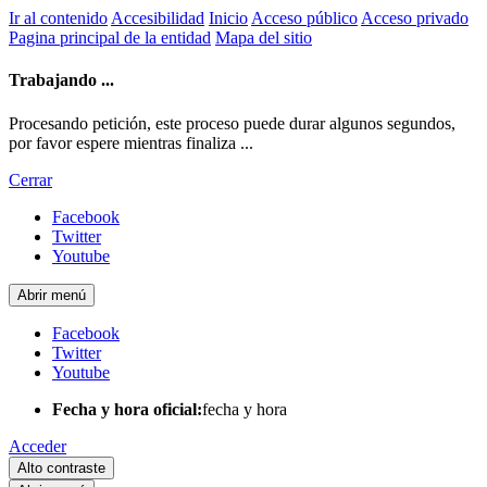
Ir al contenido
Accesibilidad
Inicio
Acceso público
Acceso privado
Pagina principal de la entidad
Mapa del sitio
Trabajando ...
Procesando petición, este proceso puede durar algunos segundos,
por favor espere mientras finaliza ...
Cerrar
Facebook
Twitter
Youtube
Abrir menú
Facebook
Twitter
Youtube
Fecha y hora oficial:
fecha y hora
Acceder
Alto contraste