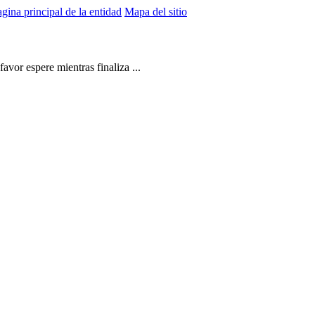
gina principal de la entidad
Mapa del sitio
vor espere mientras finaliza ...